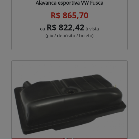
Alavanca esportiva VW Fusca
R$ 865,70
R$ 822,42
ou
à vista
(pix / depósito / boleto)