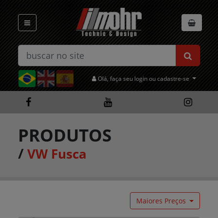
Olá, faça seu login ou cadastre-se
PRODUTOS
/
VW Fusca
Maiores Preços