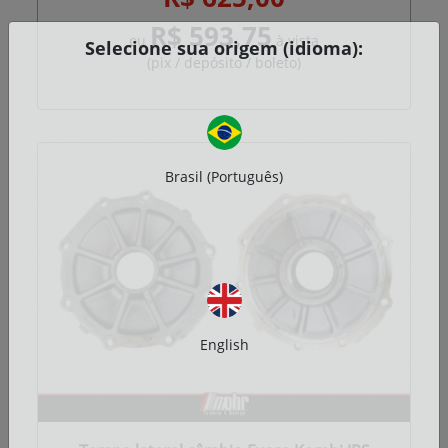
R$ 593,75
ou
à vista
Selecione sua origem (idioma):
(pix / depósito / boleto)
Brasil (Português)
English