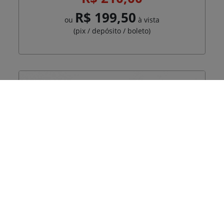
R$ 199,50
ou
à vista
(pix / depósito / boleto)