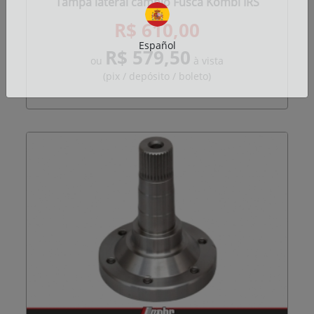
Tampa lateral câmbio Fusca Kombi IRS
R$ 610,00
Español
R$ 579,50
ou
à vista
(pix / depósito / boleto)