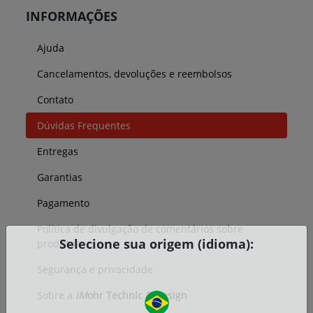
INFORMAÇÕES
Ajuda
Cancelamentos, devoluções e reembolsos
Contato
Dúvidas Frequentes
Entregas
Garantias
Pagamento
Política de divulgação de comentários sobre
Selecione sua origem (idioma):
produtos
Segurança e privacidade
Sobre a
iM
ohr Technic & Design