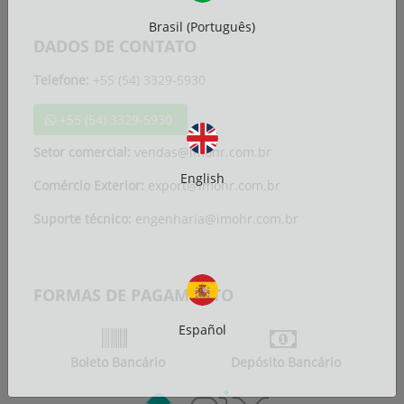
Brasil (Português)
DADOS DE CONTATO
Telefone:
+55 (54) 3329-5930
+55 (54) 3329-5930
Setor comercial:
vendas@imohr.com.br
English
Comércio Exterior:
export@imohr.com.br
Suporte técnico:
engenharia@imohr.com.br
FORMAS DE PAGAMENTO
Español
Boleto Bancário
Depósito Bancário