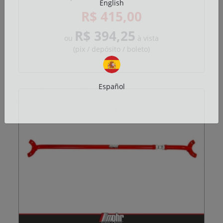
English
R$ 415,00
R$ 394,25
ou
à vista
(pix / depósito / boleto)
Español