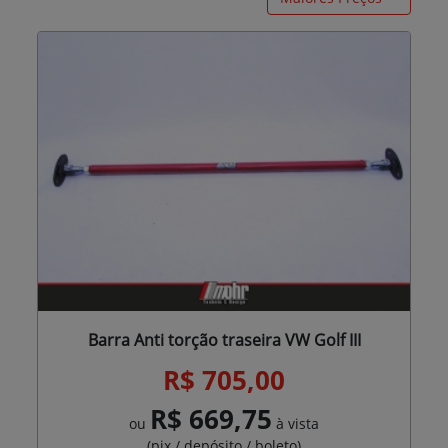
Barra Anti torção traseira VW Golf III
R$ 705,00
R$ 669,75
ou
à vista
(pix / depósito / boleto)