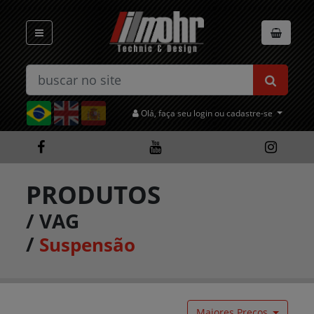
Olá, faça seu login ou cadastre-se
PRODUTOS
/
VAG
/
Suspensão
Maiores Preços