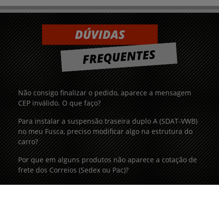
Não consigo finalizar o pedido, aparece a mensagem
CEP inválido. O que faço?
Para instalar a suspensão traseira duplo A (SDAT-VWB)
no meu Fusca, preciso modificar algo na estrutura do
carro?
Por que em alguns produtos não aparece a cotação de
frete dos Correios (Sedex ou Pac)?
Quais peças preciso comprar para montar a suspensão
traseira duplo A ou IRS no meu Fusca?
Vocês enviam para fora do país?