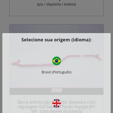
(pix / depósito / boleto)
Selecione sua origem (idioma):
Brasil (Português)
Barra anti-torção superior dianteira com
regulagem Gol Saveiro Parati Voyage (81-
94) - com desvio de bateria