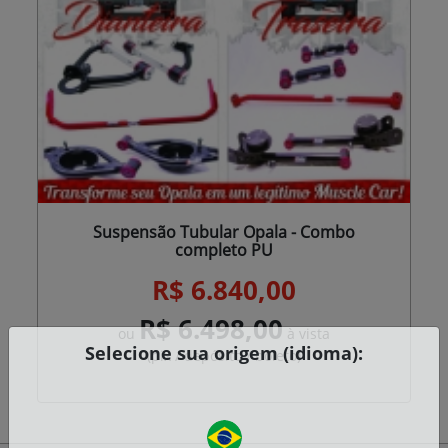
Suspensão Tubular Opala - Combo
completo PU
R$ 6.840,00
R$ 6.498,00
ou
à vista
Selecione sua origem (idioma):
(pix / depósito / boleto)