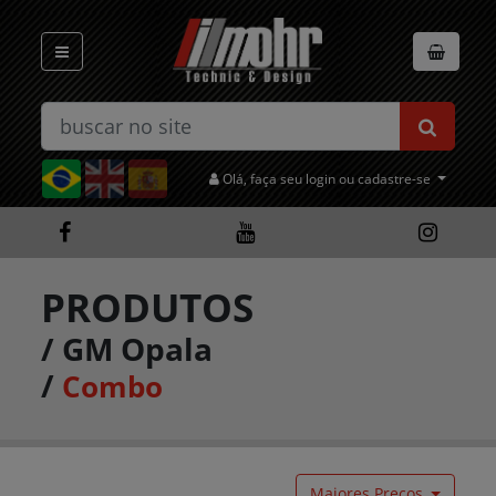
Olá, faça seu login ou cadastre-se
PRODUTOS
/
GM Opala
/
Combo
Maiores Preços