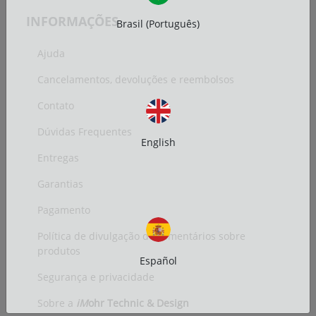
INFORMAÇÕES
Brasil (Português)
Ajuda
Cancelamentos, devoluções e reembolsos
Contato
Dúvidas Frequentes
English
Entregas
Garantias
Pagamento
Política de divulgação de comentários sobre
produtos
Español
Segurança e privacidade
Sobre a
iM
ohr Technic & Design