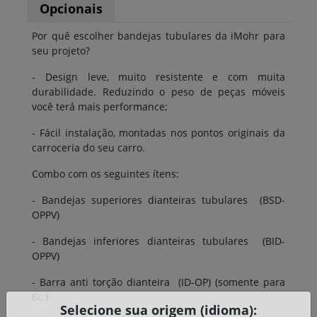
Opcionais
Por quê escolher bandejas tubulares da iMohr para
seu projeto?
- Design leve, muito resistente e com muita
durabilidade. Reduzindo o peso de peças móveis
você terá mais performance;
- Fácil instalação, montadas nos pontos originais da
carroceria do seu carro.
Combo com os seguintes ítens:
- Bandejas superiores dianteiras tubulares (BSD-
OPPV)
- Bandejas inferiores dianteiras tubulares (BID-
OPPV)
- Barra anti torção dianteira (ID-OP) (somente para
6c.)
Selecione sua origem (idioma):