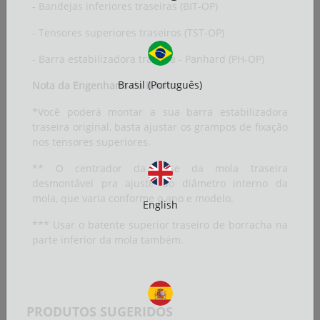
- Bandejas inferiores traseiras (BIT-OP)
- Tensores superiores traseiros (TST-OP)
- Barra estabilizadora traseira - Panhard (PH-OP)
Brasil (Português)
Nota da Engenharia da iMohr:
*Você poderá montar a sua barra estabilizadora
traseira original, basta ajustar os grampos de fixação
nos tensores superiores.
** O centrador da base da mola traseira
desmontável pra ajuste do diâmetro interno da
mola, que varia conforme o ano e modelo.
English
*** Usar o batente superior traseiro de borracha na
parte inferior da mola também.
PRODUTOS SUGERIDOS