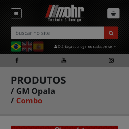
Olá, faça seu login ou cadastre-se
PRODUTOS
/
GM Opala
/
Combo