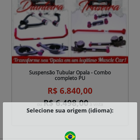
Suspensão Tubular Opala - Combo
completo PU
R$ 6.840,00
R$ 6.498,00
ou
à vista
Selecione sua origem (idioma):
(pix / depósito / boleto)