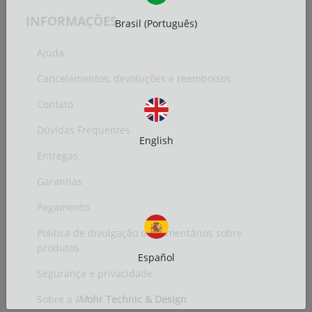
INFORMAÇÕES
Brasil (Português)
Ajuda
Cancelamentos, devoluções e reembolsos
Contato
Dúvidas Frequentes
English
Entregas
Garantias
Pagamento
Política de divulgação de comentários sobre
produtos
Español
Segurança e privacidade
Sobre a
iM
ohr Technic & Design