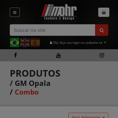
Olá, faça seu login ou cadastre-se
PRODUTOS
/
GM Opala
/
Combo
Mais Relevantes