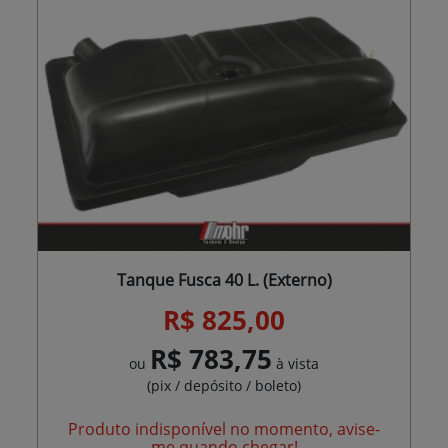
Tanque Fusca 40 L. (Externo)
R$ 825,00
R$ 783,75
ou
à vista
(pix / depósito / boleto)
Produto indisponível no momento, avise-
me quando chegar!