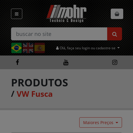
Olá, faça seu login ou cadastre-se
PRODUTOS
/
VW Fusca
Maiores Preços