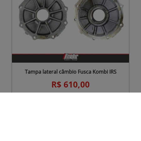
Tampa lateral câmbio Fusca Kombi IRS
R$ 610,00
R$ 579,50
ou
à vista
(pix / depósito / boleto)