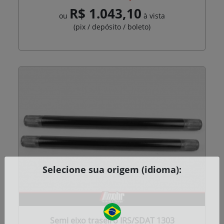
R$ 1.043,10
ou
à vista
(pix / depósito / boleto)
Selecione sua origem (idioma):
Semi eixo traseiro IRS/SDAT 1303