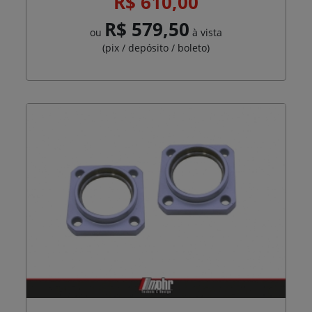
R$ 610,00
R$ 579,50
ou
à vista
(pix / depósito / boleto)