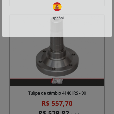
Español
Tulipa de câmbio 4140 IRS - 90
R$ 557,70
R$ 529,82