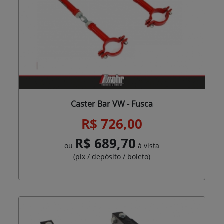
Caster Bar VW - Fusca
R$ 726,00
R$ 689,70
ou
à vista
(pix / depósito / boleto)