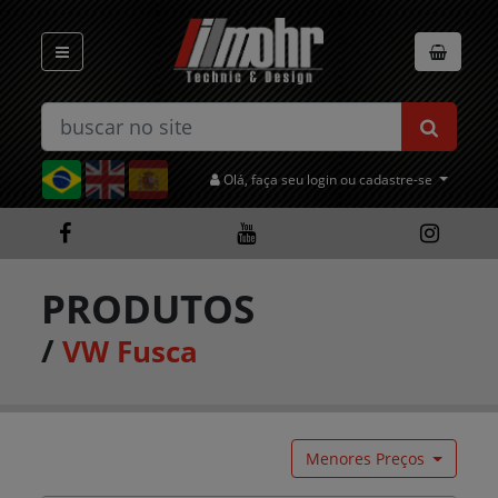
Olá, faça seu login ou cadastre-se
PRODUTOS
/
VW Fusca
Menores Preços