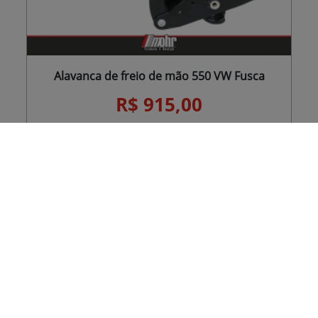
Alavanca de freio de mão 550 VW Fusca
R$ 915,00
R$ 869,25
ou
à vista
(pix / depósito / boleto)