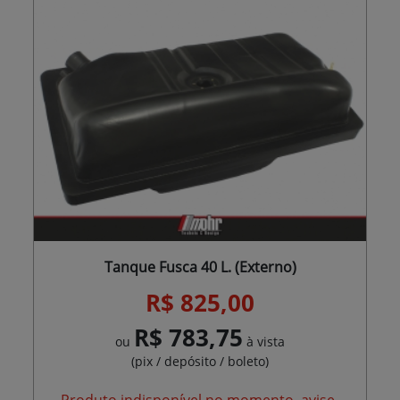
Tanque Fusca 40 L. (Externo)
R$ 825,00
R$ 783,75
ou
à vista
(pix / depósito / boleto)
Produto indisponível no momento, avise-