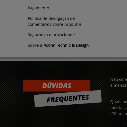
Pagamento
Política de divulgação de
comentários sobre produtos
Segurança e privacidade
Sobre a
iM
ohr Technic & Design
Não cons
a mensag
Quais pe
montar a
IRS no m