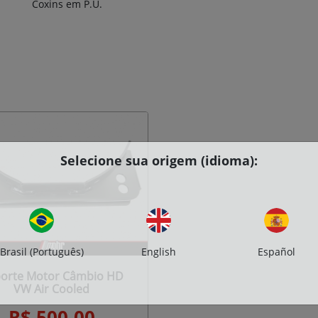
Coxins em P.U.
Selecione sua origem (idioma):
Brasil (Português)
English
Español
orte Motor Câmbio HD
VW Air Cooled
R$ 500,00