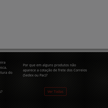
eira
Por que em alguns produtos não
sca,
aparece a cotação de frete dos Correios
utura do
(Sedex ou Pac)?
s?
Ver Todas