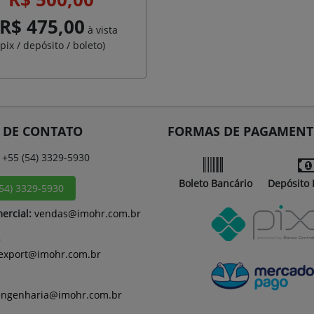
R$ 475,00
à vista
(pix / depósito / boleto)
 DE CONTATO
FORMAS DE PAGAMEN
+55 (54) 3329-5930
Boleto Bancário
Depósito 
(54) 3329-5930
ercial:
vendas@imohr.com.br
export@imohr.com.br
engenharia@imohr.com.br