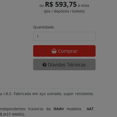
R$ 593,75
ou
à vista
(pix / depósito / boleto)
Quantidade
Comprar
Dúvidas Técnicas
I.R.S. Fabricada em aço usinado, super resistente,
independentes traseiras da
iMohr
modelos
AAT
RS
(KST-VWIRS).