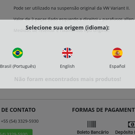
Pode ser utilizado na suspensão original da VW Variant II.
Valor de 2 peças (lado esquerdo e direito) + parafusos allen
Selecione sua origem (idioma):
Medidas de retentor e rolamentos tipo original.
Brasil (Português)
English
Español
Não foram encontrados mais produtos!
 DE CONTATO
FORMAS DE PAGAMEN
+55 (54) 3329-5930
Boleto Bancário
Depósito 
(54) 3329-5930