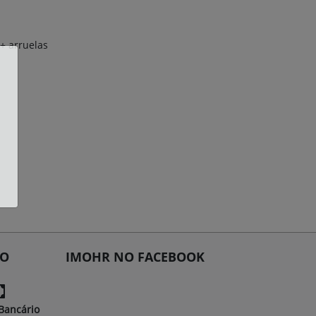
 + arruelas
TO
IMOHR NO FACEBOOK
Bancário