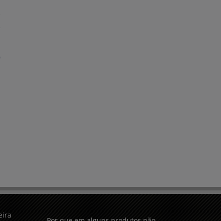
eira
Por que em alguns produtos não