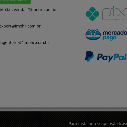
ercial:
vendas@imohr.com.br
export@imohr.com.br
engenharia@imohr.com.br
Para instalar a suspensão tras