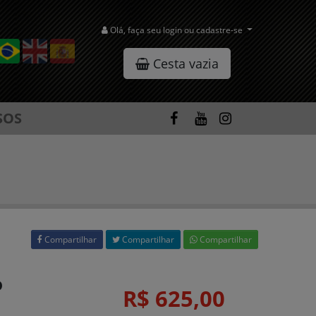
Olá, faça seu login ou cadastre-se
Cesta vazia
SOS
Compartilhar
Compartilhar
Compartilhar
o
R$ 625,00