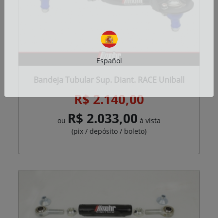
Español
Bandeja Tubular Sup. Diant. RACE Uniball
R$ 2.140,00
R$ 2.033,00
ou
à vista
(pix / depósito / boleto)