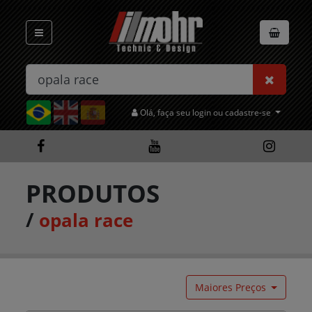
Olá, faça seu login ou cadastre-se
PRODUTOS
/
opala race
Maiores Preços