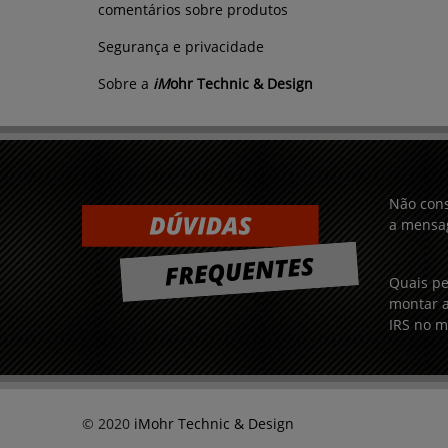
comentários sobre produtos
Segurança e privacidade
Sobre a
iM
ohr Technic & Design
Não cons
a mensag
Quais pe
montar a
IRS no m
© 2020
iMohr Technic & Design