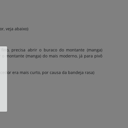
r, veja abaixo)
 fino, precisa abrir o buraco do montante (manga)
r o montante (manga) do mais moderno, já para pivô
cedor era mais curto, por causa da bandeja rasa)