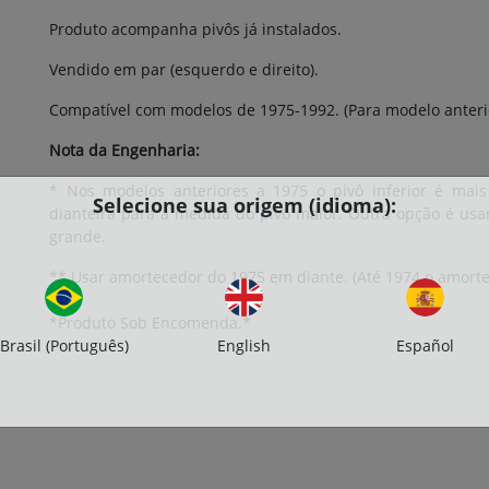
Produto acompanha pivôs já instalados.
Vendido em par (esquerdo e direito).
Compatível com modelos de 1975-1992. (Para modelo anterio
Nota da Engenharia:
* Nos modelos anteriores a 1975 o pivô inferior é mais
Selecione sua origem (idioma):
dianteira para a medida do pivô maior. Outra opção é usa
grande.
** Usar amortecedor do 1975 em diante. (Até 1974 o amorte
*Produto Sob Encomenda.*
Brasil (Português)
English
Español