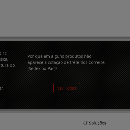
eira
Por que em alguns produtos não
sca,
aparece a cotação de frete dos Correios
utura do
(Sedex ou Pac)?
s?
Ver Todas
CF Soluções