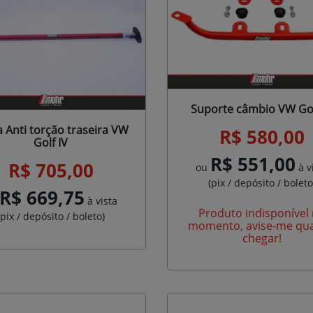
Suporte câmbio VW Go
a Anti torção traseira VW
R$ 580,00
Golf IV
R$ 551,00
R$ 705,00
ou
à v
(pix / depósito / boleto
R$ 669,75
à vista
Produto indisponível
(pix / depósito / boleto)
momento, avise-me qu
chegar!