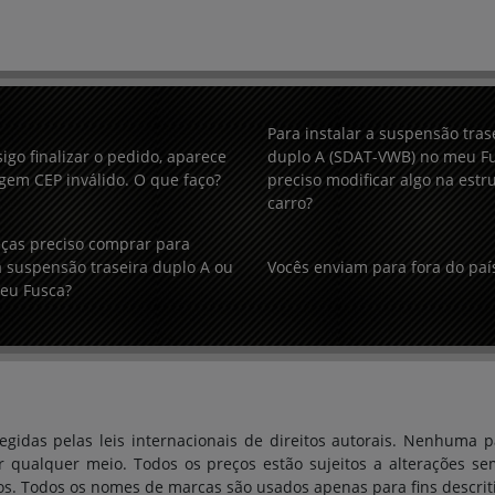
Para instalar a suspensão tras
igo finalizar o pedido, aparece
duplo A (SDAT-VWB) no meu Fu
em CEP inválido. O que faço?
preciso modificar algo na estr
carro?
ças preciso comprar para
 suspensão traseira duplo A ou
Vocês enviam para fora do paí
eu Fusca?
egidas pelas leis internacionais de direitos autorais. Nenhuma p
r qualquer meio. Todos os preços estão sujeitos a alterações se
os. Todos os nomes de marcas são usados ​​apenas para fins descrit