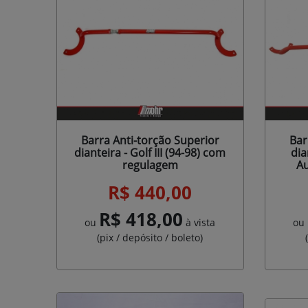
Barra Anti-torção Superior
Bar
dianteira - Golf III (94-98) com
dia
regulagem
A
R$ 440,00
R$ 418,00
ou
à vista
ou
(pix / depósito / boleto)