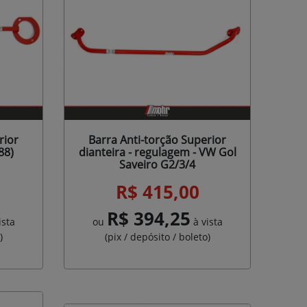
rior
Barra Anti-torção Superior
88)
dianteira - regulagem - VW Gol
Saveiro G2/3/4
R$ 415,00
R$ 394,25
ista
ou
à vista
)
(pix / depósito / boleto)