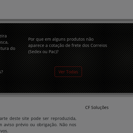
eira
Por que em alguns produtos não
sca,
aparece a cotação de frete dos Correios
utura do
(Sedex ou Pac)?
s?
Ver Todas
CF Soluções
arte deste site pode ser reproduzida,
m aviso prévio ou obrigação. Não nos
ivos.