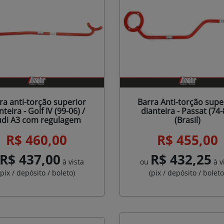
ra anti-torção superior
Barra Anti-torção supe
nteira - Golf IV (99-06) /
dianteira - Passat (74-
udi A3 com regulagem
(Brasil)
R$ 460,00
R$ 455,00
R$ 437,00
R$ 432,25
à vista
ou
à v
(pix / depósito / boleto)
(pix / depósito / boleto