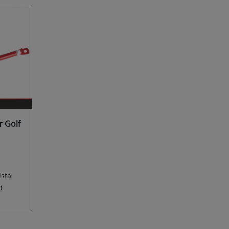
r Golf
ista
)