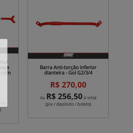
rior
oyage
Barra Anti-torção inferior
- com
dianteira - Gol G2/3/4
R$ 270,00
R$ 256,50
ou
à vista
ista
(pix / depósito / boleto)
)