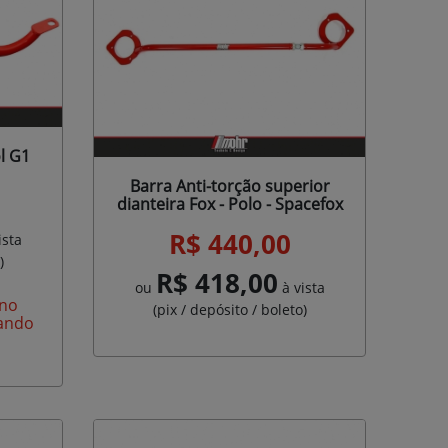
l G1
Barra Anti-torção superior
dianteira Fox - Polo - Spacefox
R$ 440,00
ista
)
R$ 418,00
ou
à vista
 no
(pix / depósito / boleto)
ando