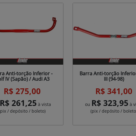
ra Anti-torção Inferior -
Barra Anti-torção Inferio
lf IV (Sapão) / Audi A3
III (94-98)
R$ 275,00
R$ 341,00
R$ 261,25
R$ 323,95
à vista
ou
à v
(pix / depósito / boleto)
(pix / depósito / boleto