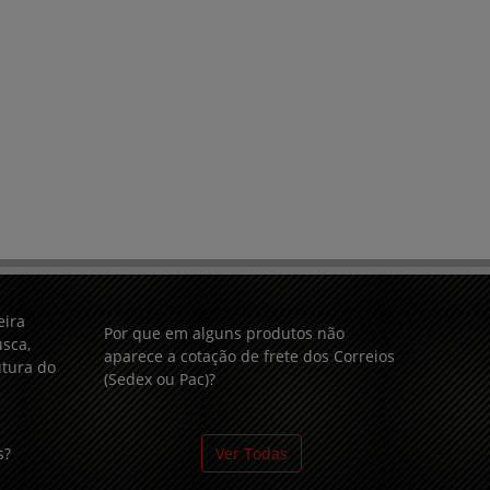
eira
Por que em alguns produtos não
sca,
aparece a cotação de frete dos Correios
utura do
(Sedex ou Pac)?
s?
Ver Todas