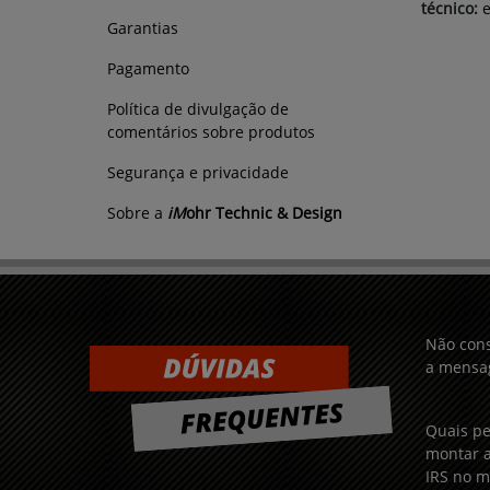
técnico:
Garantias
Pagamento
Política de divulgação de
comentários sobre produtos
Segurança e privacidade
Sobre a
iM
ohr Technic & Design
Não cons
a mensag
Quais pe
montar a
IRS no m