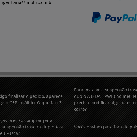
engenharia@imohr.com.br
Para instalar a suspensão tras
igo finalizar o pedido, aparece
duplo A (SDAT-VWB) no meu Fu
em CEP inválido. O que faço?
preciso modificar algo na estr
carro?
ças preciso comprar para
 suspensão traseira duplo A ou
Vocês enviam para fora do paí
eu Fusca?