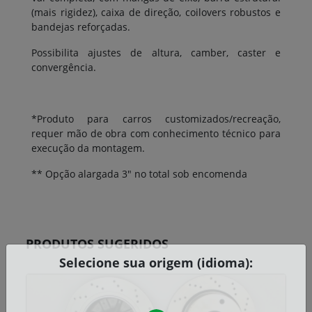
(mais rigidez), caixa de direção, coilovers robustos e
bandejas reforçadas.
Possibilita ajustes de altura, camber, caster e
convergência.
*Produto para carros customizados/recreação,
requer mão de obra com conhecimento técnico para
execução da montagem.
** Opção alargada 3" no total sob encomenda
PRODUTOS SUGERIDOS
Selecione sua origem (idioma):