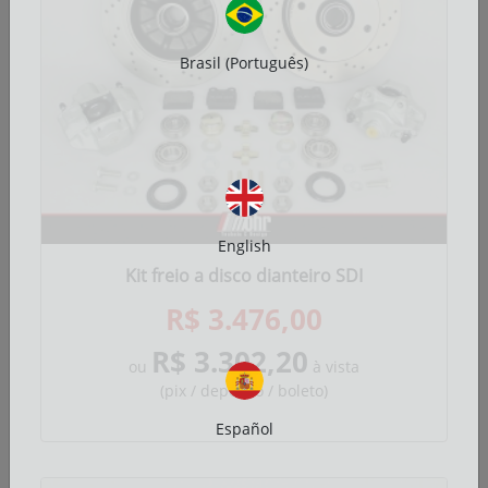
Brasil (Português)
English
Kit freio a disco dianteiro SDI
R$ 3.476,00
R$ 3.302,20
ou
à vista
(pix / depósito / boleto)
Español