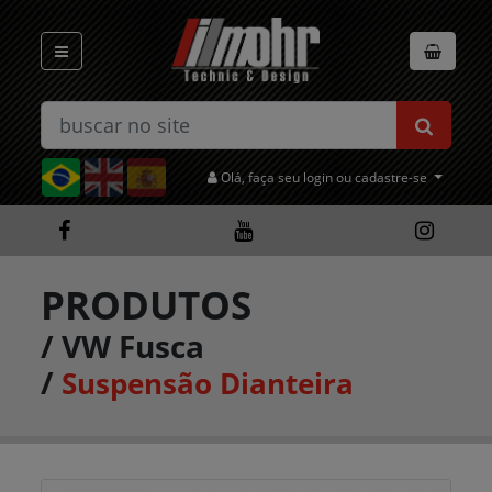
Olá, faça seu login ou cadastre-se
PRODUTOS
/
VW Fusca
/
Suspensão Dianteira