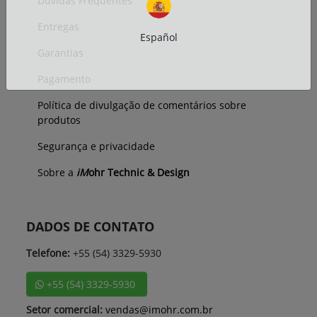
Dúvidas Frequentes
Entregas
Español
Garantias
Pagamento
Política de divulgação de comentários sobre
produtos
Segurança e privacidade
Sobre a
iM
ohr Technic & Design
DADOS DE CONTATO
Telefone:
+55 (54) 3329-5930
+55 (54) 3329-5930
Setor comercial:
vendas@imohr.com.br