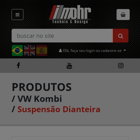
Olá, faça seu login ou cadastre-se
PRODUTOS
/
VW Kombi
/
Suspensão Dianteira