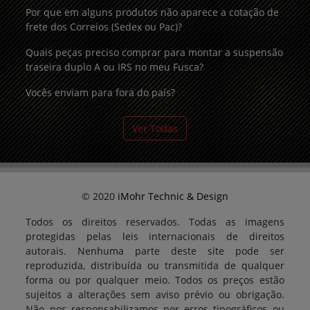
Por que em alguns produtos não aparece a cotação de
frete dos Correios (Sedex ou Pac)?
Quais peças preciso comprar para montar a suspensão
traseira duplo A ou IRS no meu Fusca?
Vocês enviam para fora do país?
Ver Todas
© 2020
iMohr Technic & Design
Todos os direitos reservados. Todas as imagens
protegidas pelas leis internacionais de direitos
autorais. Nenhuma parte deste site pode ser
reproduzida, distribuída ou transmitida de qualquer
forma ou por qualquer meio. Todos os preços estão
sujeitos a alterações sem aviso prévio ou obrigação.
Não nos responsabilizamos por erros tipográficos ou