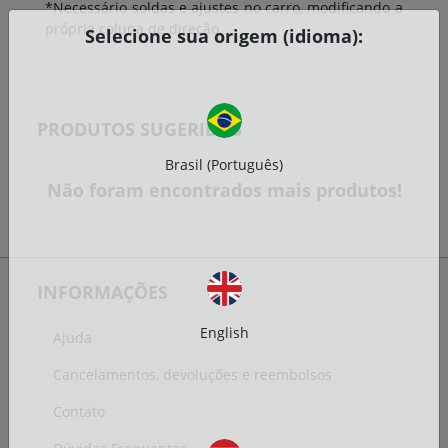
*Necessário soldas e ajustes no carro, modificando a
própria coluna de direção.
Selecione sua origem (idioma):
PRODUTOS SUGERIDOS
Brasil (Português)
Não foram encontrados mais produtos!
INFORMAÇÕES
English
Ajuda
Cancelamentos, devoluções e reembolsos
Contato