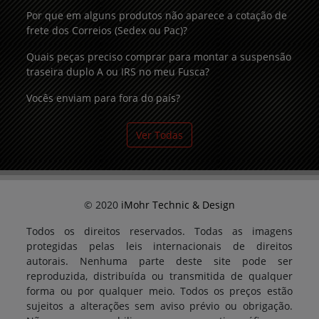
Por que em alguns produtos não aparece a cotação de
frete dos Correios (Sedex ou Pac)?
Quais peças preciso comprar para montar a suspensão
traseira duplo A ou IRS no meu Fusca?
Vocês enviam para fora do país?
Ver Todas
© 2020
iMohr Technic & Design
Todos os direitos reservados. Todas as imagens
protegidas pelas leis internacionais de direitos
autorais. Nenhuma parte deste site pode ser
reproduzida, distribuída ou transmitida de qualquer
forma ou por qualquer meio. Todos os preços estão
sujeitos a alterações sem aviso prévio ou obrigação.