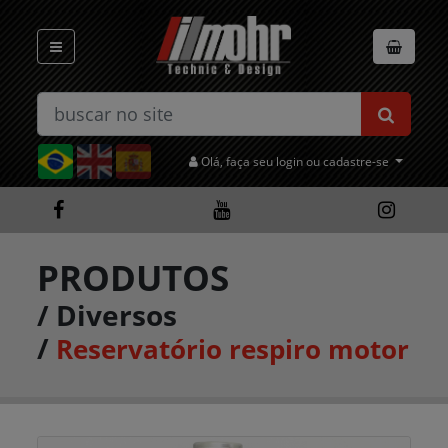
Olá, faça seu login ou cadastre-se
PRODUTOS
/
Diversos
/
Reservatório respiro motor