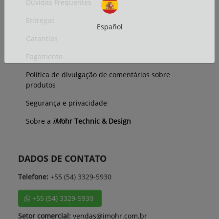
Dúvidas Frequentes
Entregas
Español
Garantias
Pagamento
Política de divulgação de comentários sobre
produtos
Segurança e privacidade
Sobre a
iM
ohr Technic & Design
DADOS DE CONTATO
Telefone:
+55 (54) 3329-5930
+55 (54) 3329-5930
Setor comercial:
vendas@imohr.com.br