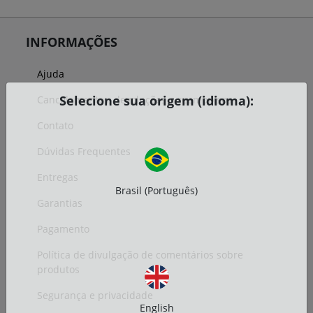
INFORMAÇÕES
Ajuda
Selecione sua origem (idioma):
Cancelamentos, devoluções e reembolsos
Contato
Dúvidas Frequentes
Entregas
Brasil (Português)
Garantias
Pagamento
Política de divulgação de comentários sobre
produtos
Segurança e privacidade
English