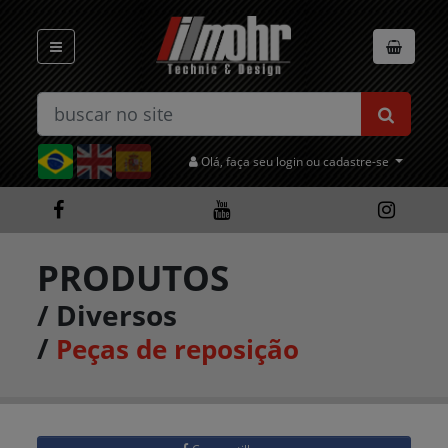
Olá, faça seu login ou cadastre-se
PRODUTOS
/
Diversos
/
Peças de reposição