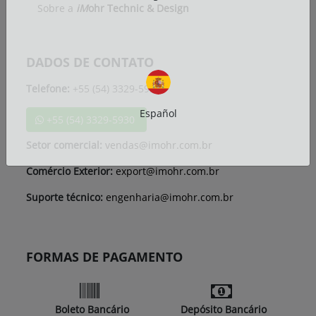
Sobre a
iM
ohr Technic & Design
DADOS DE CONTATO
Telefone:
+55 (54) 3329-5930
Español
+55 (54) 3329-5930
Setor comercial:
vendas@imohr.com.br
Comércio Exterior:
export@imohr.com.br
Suporte técnico:
engenharia@imohr.com.br
FORMAS DE PAGAMENTO
Boleto Bancário
Depósito Bancário