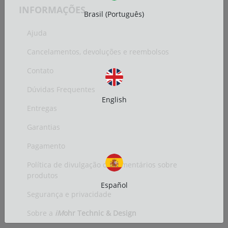
INFORMAÇÕES
Brasil (Português)
Ajuda
Cancelamentos, devoluções e reembolsos
Contato
Dúvidas Frequentes
English
Entregas
Garantias
Pagamento
Política de divulgação de comentários sobre
produtos
Español
Segurança e privacidade
Sobre a
iM
ohr Technic & Design