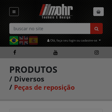
Olá, faça seu login ou cadastre-se
PRODUTOS
/
Diversos
/
Peças de reposição