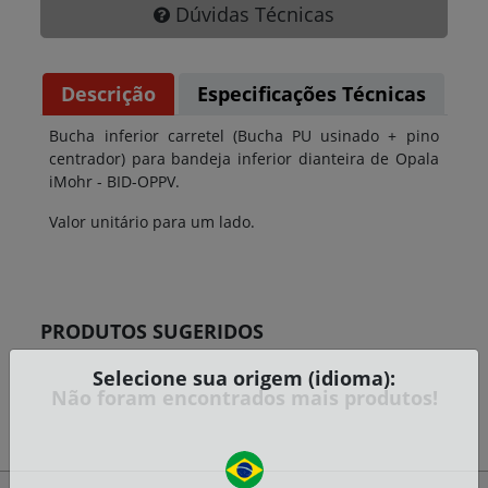
Dúvidas Técnicas
Descrição
Especificações Técnicas
Bucha inferior carretel (Bucha PU usinado + pino
centrador) para bandeja inferior dianteira de Opala
iMohr - BID-OPPV.
Valor unitário para um lado.
PRODUTOS SUGERIDOS
Selecione sua origem (idioma):
Não foram encontrados mais produtos!