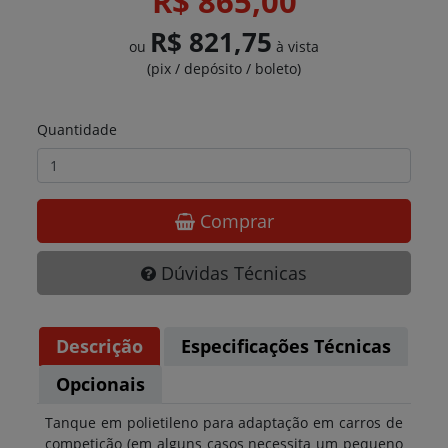
R$ 865,00
R$ 821,75
ou
à vista
(pix / depósito / boleto)
Quantidade
Comprar
Dúvidas Técnicas
Descrição
Especificações Técnicas
Opcionais
Tanque em polietileno para adaptação em carros de
competição (em alguns casos necessita um pequeno