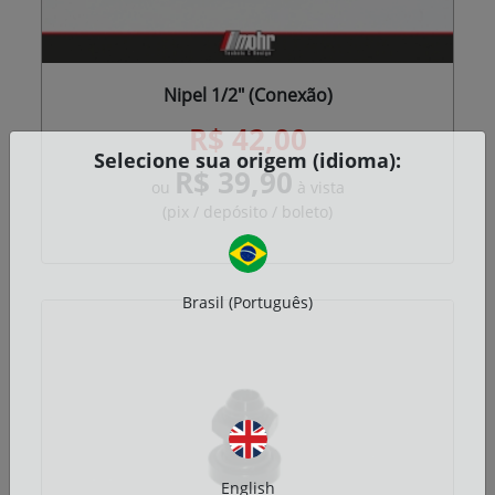
Nipel 1/2" (Conexão)
R$ 42,00
Selecione sua origem (idioma):
R$ 39,90
ou
à vista
(pix / depósito / boleto)
Brasil (Português)
English