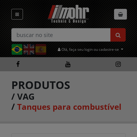
Olá, faça seu login ou cadastre-se
PRODUTOS
/
VAG
/
Tanques para combustível