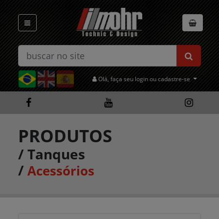
Olá, faça seu login ou cadastre-se
PRODUTOS
/
Tanques
/
Acessórios