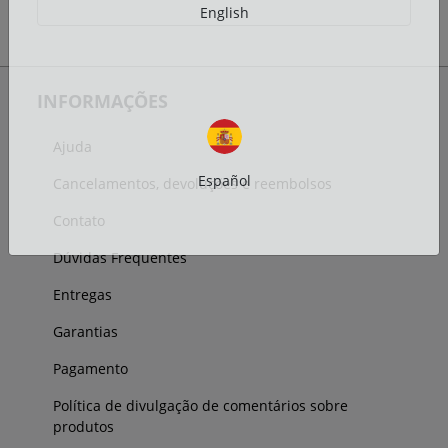
English
INFORMAÇÕES
Ajuda
Español
Cancelamentos, devoluções e reembolsos
Contato
Dúvidas Frequentes
Entregas
Garantias
Pagamento
Política de divulgação de comentários sobre
produtos