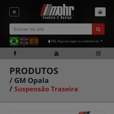
Olá, faça seu login ou cadastre-se
PRODUTOS
/
GM Opala
/
Suspensão Traseira