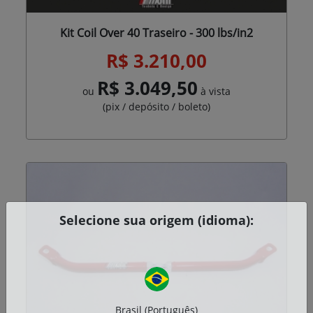
Kit Coil Over 40 Traseiro - 300 lbs/in2
R$ 3.210,00
R$ 3.049,50
ou
à vista
(pix / depósito / boleto)
Selecione sua origem (idioma):
Brasil (Português)