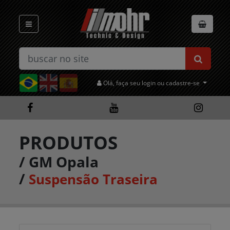
Olá, faça seu login ou cadastre-se
PRODUTOS
/
GM Opala
/
Suspensão Traseira