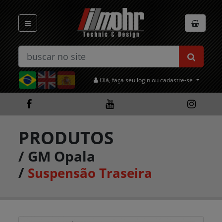
Olá, faça seu login ou cadastre-se
PRODUTOS
/
GM Opala
/
Suspensão Traseira