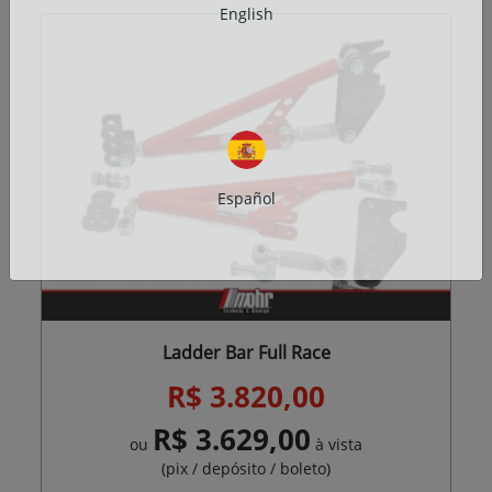
English
Español
Ladder Bar Full Race
R$ 3.820,00
R$ 3.629,00
ou
à vista
(pix / depósito / boleto)