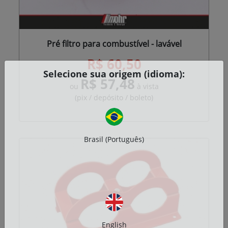
Pré filtro para combustível - lavável
R$ 60,50
Selecione sua origem (idioma):
R$ 57,48
ou
à vista
(pix / depósito / boleto)
Brasil (Português)
English