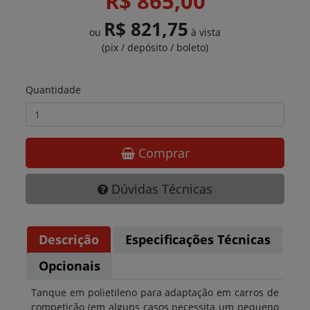
R$ 865,00
R$ 821,75
ou
à vista
(pix / depósito / boleto)
Quantidade
Comprar
Dúvidas Técnicas
Descrição
Especificações Técnicas
Opcionais
Tanque em polietileno para adaptação em carros de
competição (em alguns casos necessita um pequeno