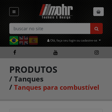
Olá, faça seu login ou cadastre-se
PRODUTOS
/
Tanques
/
Tanques para combustível