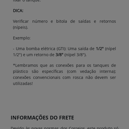
DICA:
Verificar número e bitola de saídas e retornos
(nípeis).
Exemplo:
- Uma bomba elétrica (GTI): Uma saída de
1/2"
(nípel
1/2") e um retorno de
3/8"
(nípel 3/8").
*Lembramos que as conexões para os tanques de
plástico são específicas (com vedação interna);
conexões convencionais com rosca não devem ser
utilizadas!
INFORMAÇÕES DO FRETE
Devido às novas normas dos Correios, este produto só