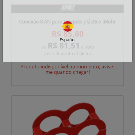
Conexão 8 AN para tanques plástico iMohr
R$ 85,80
Español
R$ 81,51
ou
à vista
(pix / depósito / boleto)
Produto indisponível no momento, avise-
me quando chegar!