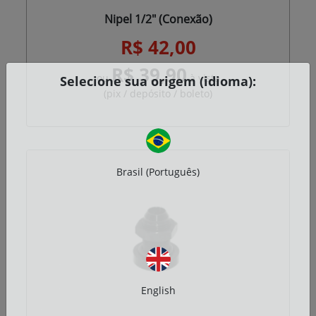
Nipel 1/2" (Conexão)
R$ 42,00
R$ 39,90
ou
à vista
Selecione sua origem (idioma):
(pix / depósito / boleto)
Brasil (Português)
English