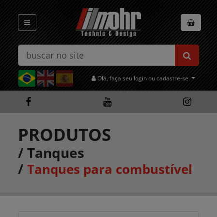
Olá, faça seu login ou cadastre-se
PRODUTOS
/
Tanques
/
Tanques para combustível